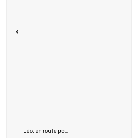
Léo, en route pour la Finale Du Championnat de France !