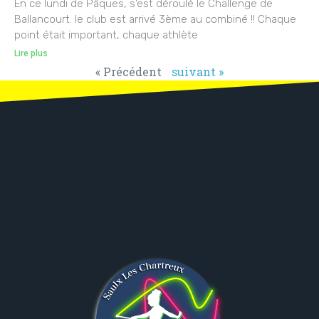
En ce lundi de Pâques, s’est déroulé le Challenge de
Ballancourt. le club est arrivé 3ème au combiné !! Chaque
point était important, chaque athlète
Lire plus
« Précédent
suivant »