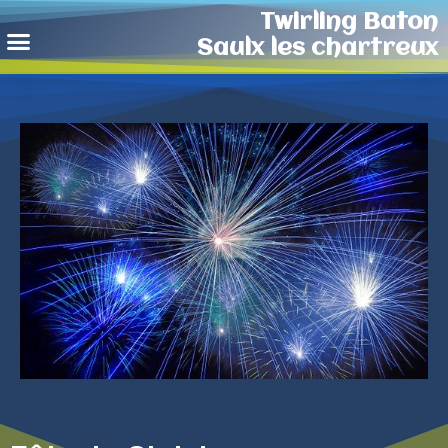
Twirling Baton
Saulx les chartreux