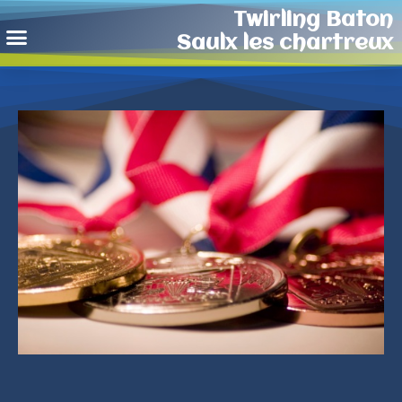
Twirling Baton
Saulx les chartreux