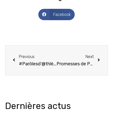
Facebook
Previous
Next
#Parôlesd’@thlètes S1E5
Promesses de Pâques : des Oeufs, de belles Prestations, des Médailles, et une Troisième place au combiné du Challenge de Ballancourt !!
Dernières actus