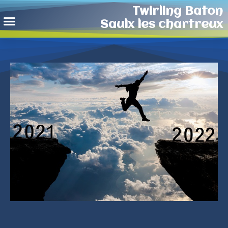
Twirling Baton
Saulx les chartreux