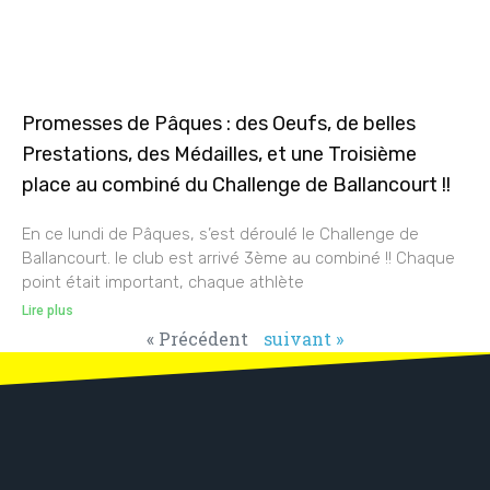
Promesses de Pâques : des Oeufs, de belles
Prestations, des Médailles, et une Troisième
place au combiné du Challenge de Ballancourt !!
En ce lundi de Pâques, s’est déroulé le Challenge de
Ballancourt. le club est arrivé 3ème au combiné !! Chaque
point était important, chaque athlète
Lire plus
« Précédent
suivant »